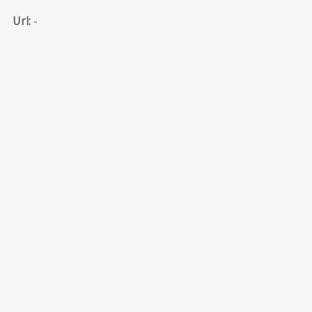
Url:
-