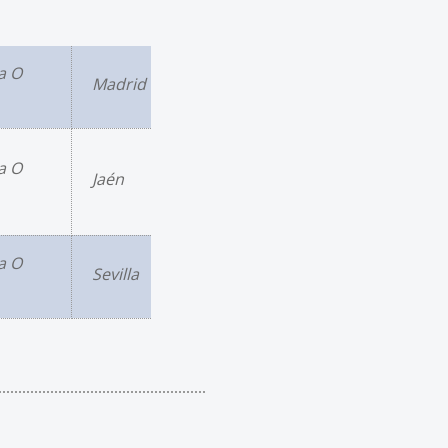
a O
Madrid
a O
Jaén
a O
Sevilla