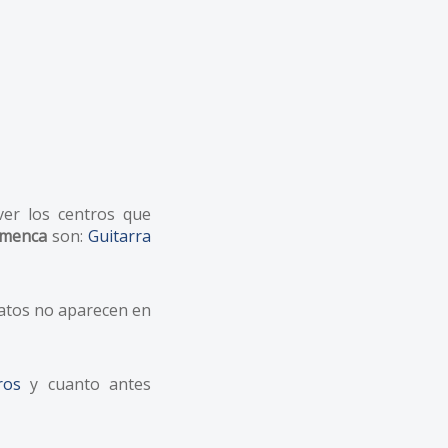
ver los centros que
amenca
son:
Guitarra
datos no aparecen en
ros
y cuanto antes