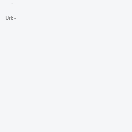
-
Url:
-