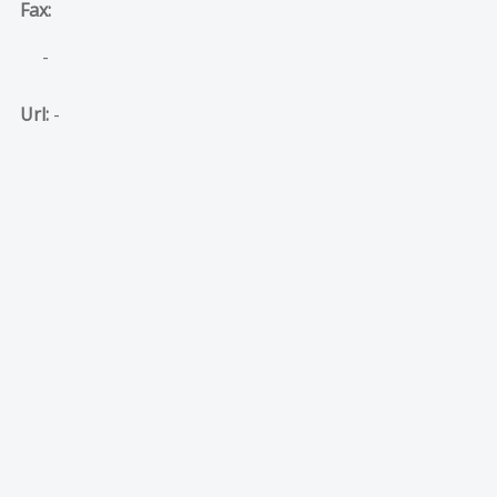
Fax:
-
Url:
-