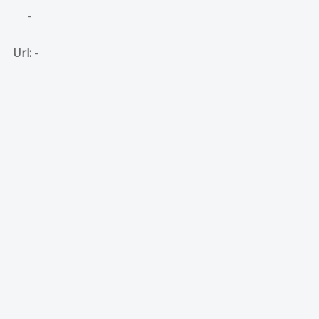
-
Url:
-