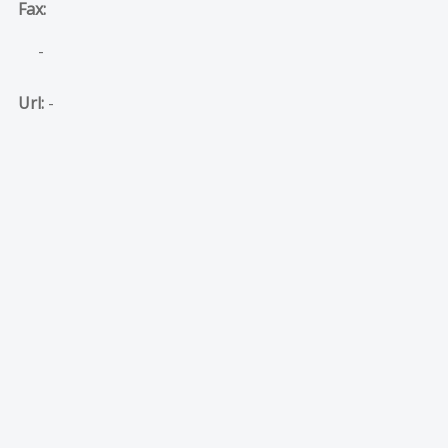
Fax:
-
Url:
-