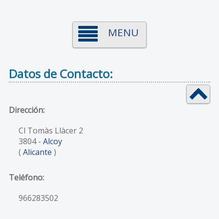
MENU
Datos de Contacto:
Dirección:
Cl Tomàs Llàcer 2
3804
-
Alcoy
(
Alicante
)
Teléfono:
966283502