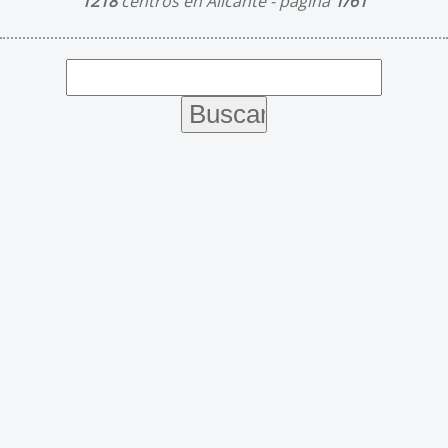
1218
centros en Alicante - página
1/61