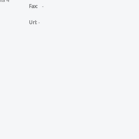
Fax:
-
Url:
-