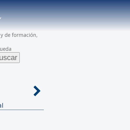
 y de formación,
queda
al