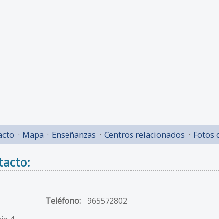
acto
Mapa
Enseñanzas
Centros relacionados
Fotos 
tacto:
Teléfono:
965572802
ia 4