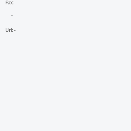
Fax:
-
Url:
-