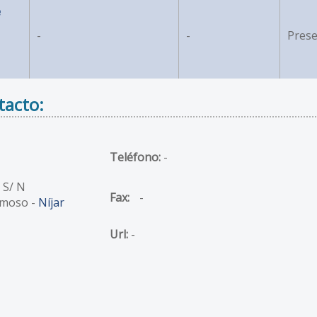
e
-
-
Prese
tacto:
Teléfono:
-
 S/ N
Fax:
-
moso -
Níjar
Url:
-