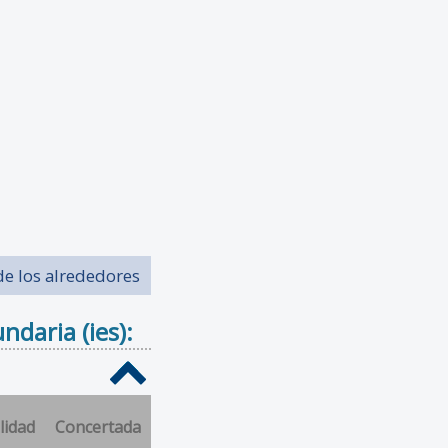
de los alrededores
daria (ies):
lidad
Concertada