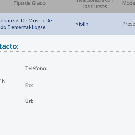
Tipo de Grado
Moda
los Cursos
señanzas De Música De
Violín
Prese
ado Elemental-Logse
tacto:
Teléfono:
-
/ N
Fax:
-
Url:
-