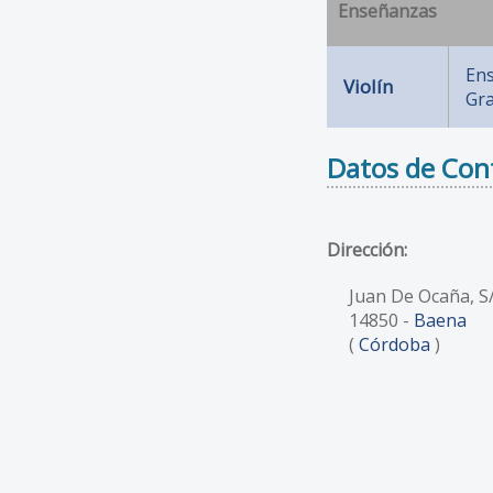
Enseñanzas
En
Violín
Gr
Datos de Con
Dirección:
Juan De Ocaña, S
14850
-
Baena
(
Córdoba
)