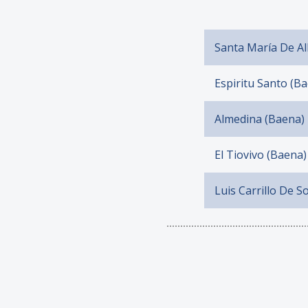
Santa María De Al
Espiritu Santo (B
Almedina (Baena)
El Tiovivo (Baena)
Luis Carrillo De 