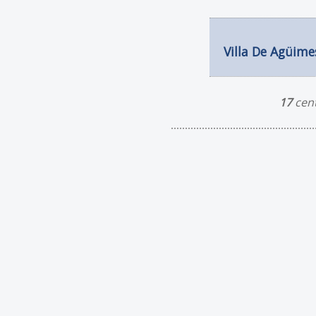
Villa De Agüime
17
cent