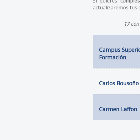
Si quieres
complet
actualizaremos tus 
17
cent
Campus Superio
Formación
Carlos Bousoño
Carmen Laffon