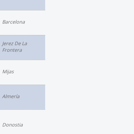
Barcelona
Jerez De La
Frontera
Mijas
Almería
Donostia