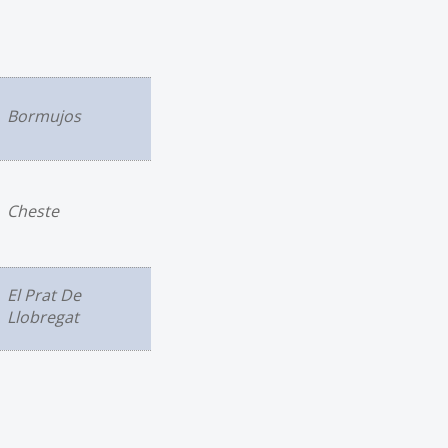
Bormujos
Cheste
El Prat De
Llobregat