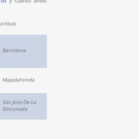
ros
y cuanto antes
ortivas
Barcelona
Majadahonda
San Jose De La
Rinconada