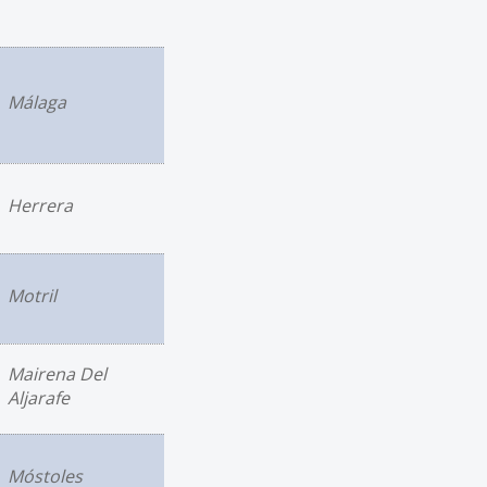
Málaga
Herrera
Motril
Mairena Del
Aljarafe
Móstoles