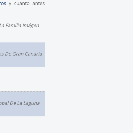
ros
y cuanto antes
La Familia Imágen
as De Gran Canaria
obal De La Laguna