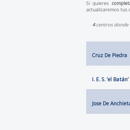
Si quieres
complet
actualizaremos tus 
4
centros donde e
Cruz De Piedra
I. E. S. ’el Batán’
Jose De Anchiet