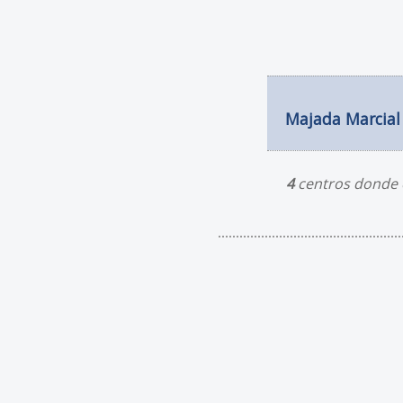
Majada Marcial
4
centros donde e