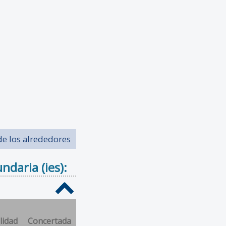
de los alrededores
daria (ies):
lidad
Concertada