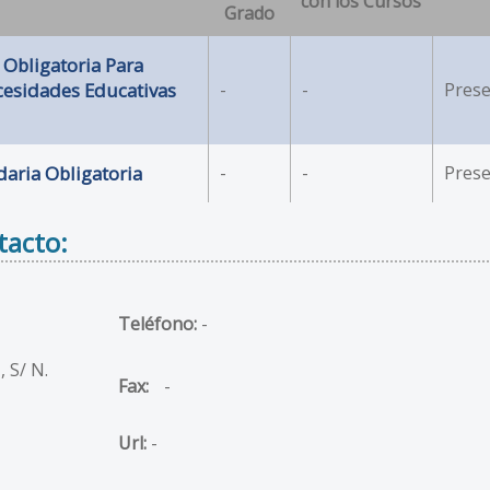
con los Cursos
Grado
 Obligatoria Para
esidades Educativas
-
-
Prese
aria Obligatoria
-
-
Prese
tacto:
Teléfono:
-
 S/ N.
Fax:
-
Url:
-