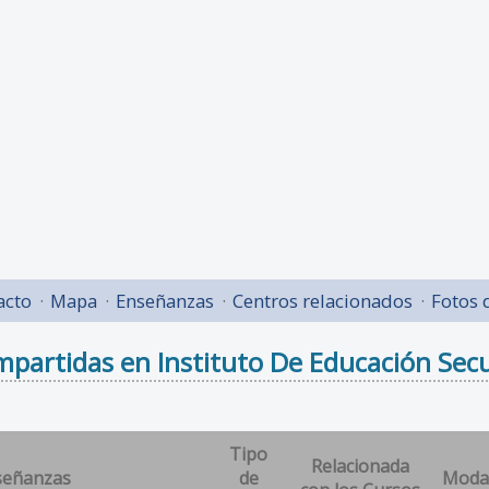
acto
Mapa
Enseñanzas
Centros relacionados
Fotos 
partidas en Instituto De Educación Secun
Tipo
Relacionada
señanzas
de
Moda