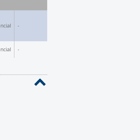
ncial
-
ncial
-