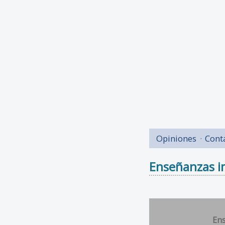
Opiniones
Cont
Enseñanzas im
En