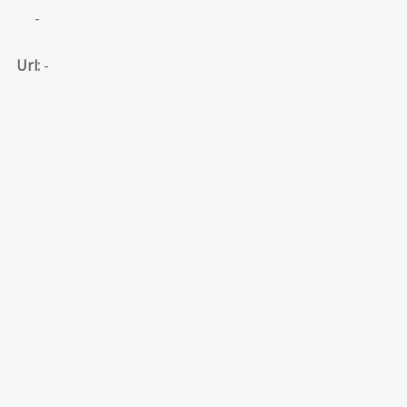
-
Url:
-