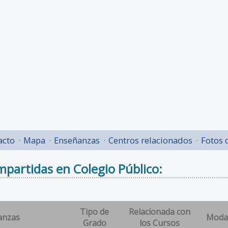
acto
Mapa
Enseñanzas
Centros relacionados
Fotos 
partidas en Colegio Público:
Tipo de
Relacionada con
anzas
Moda
Grado
los Cursos