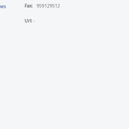
Fax:
959129512
nes
Url:
-