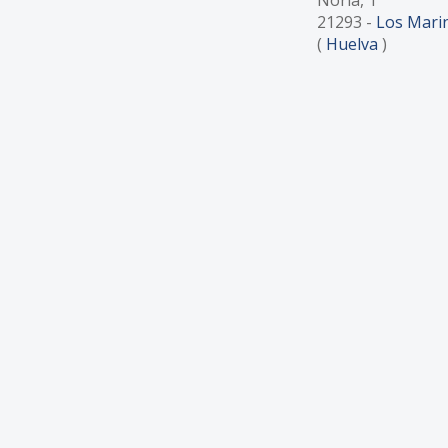
21293
-
Los Mari
(
Huelva
)