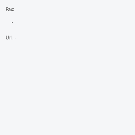
Fax:
-
Url:
-