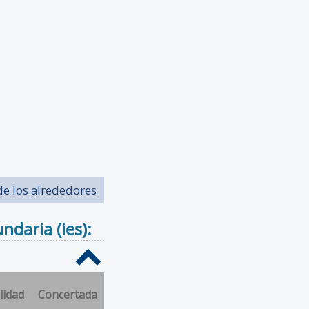
de los alrededores
daria (ies):
lidad
Concertada