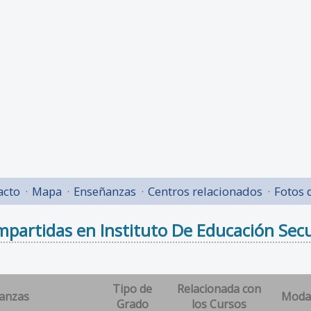
acto
Mapa
Enseñanzas
Centros relacionados
Fotos 
partidas en Instituto De Educación Secun
Tipo de
Relacionada con
anzas
Moda
Grado
los Cursos