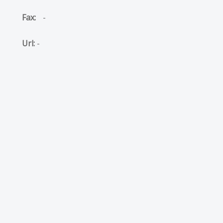
Fax:
-
Url:
-