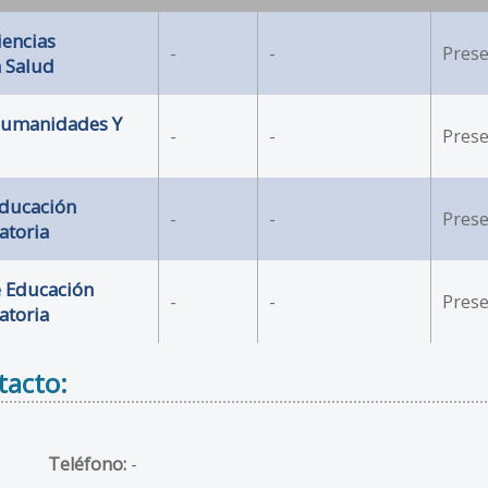
iencias
-
-
Prese
a Salud
 Humanidades Y
-
-
Prese
Educación
-
-
Prese
atoria
e Educación
-
-
Prese
atoria
tacto:
Teléfono:
-