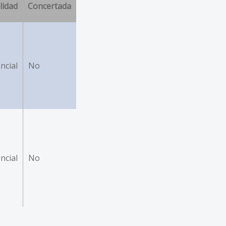
lidad
Concertada
ncial
No
ncial
No