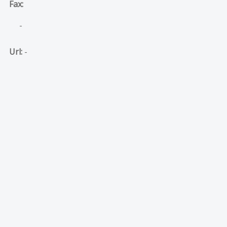
Fax:
-
Url:
-