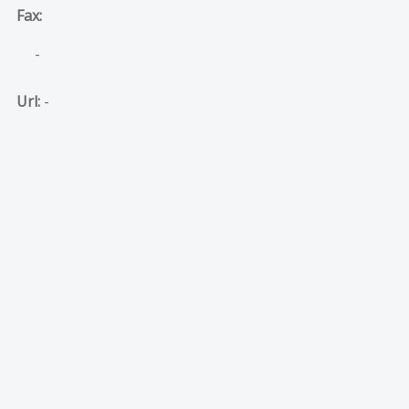
Fax:
-
Url:
-