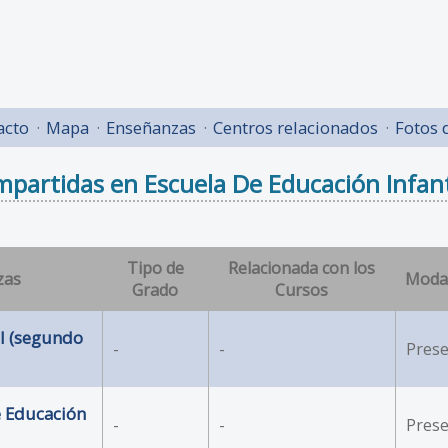
acto
Mapa
Enseñanzas
Centros relacionados
Fotos 
partidas en Escuela De Educación Infant
Tipo de
Relacionada con los
zas
Moda
Grado
Cursos
il (segundo
-
-
Prese
e Educación
-
-
Prese