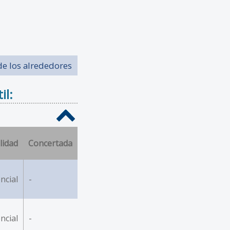
de los alrededores
il:
lidad
Concertada
ncial
-
ncial
-