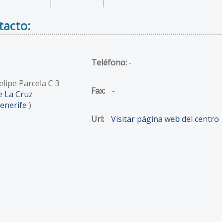
tacto:
Teléfono:
-
elipe Parcela C 3
Fax:
-
e La Cruz
enerife
)
Url:
Visitar página web del centro