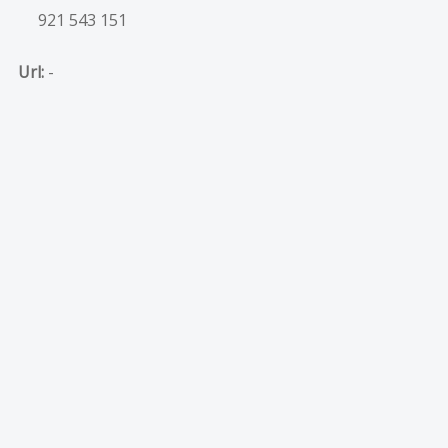
921 543 151
Url:
-