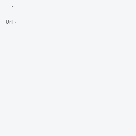
-
Url:
-