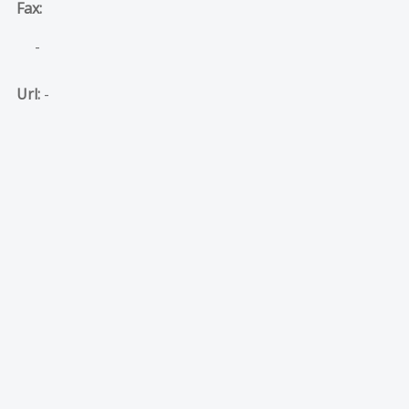
Fax:
-
Url:
-