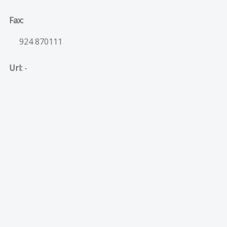
Fax:
924 870111
Url:
-