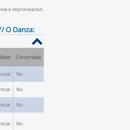
onía e improvisación.
Y/ O Danza:
lidad
Concertada
ncial
No
ncial
No
ncial
No
ncial
No