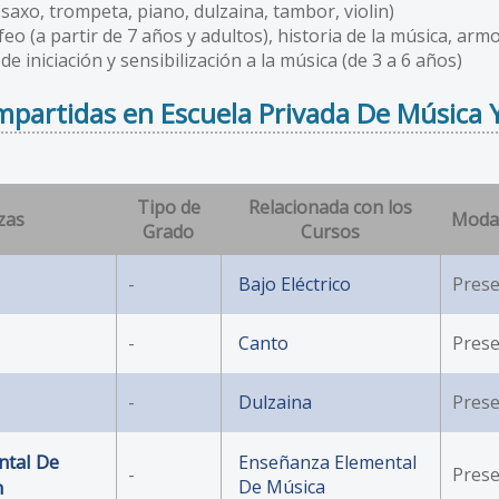
 saxo, trompeta, piano, dulzaina, tambor, violin)
eo (a partir de 7 años y adultos), historia de la música, arm
e iniciación y sensibilización a la música (de 3 a 6 años)
partidas en Escuela Privada De Música 
Tipo de
Relacionada con los
zas
Moda
Grado
Cursos
-
Bajo Eléctrico
Prese
-
Canto
Prese
-
Dulzaina
Prese
ntal De
Enseñanza Elemental
-
Prese
n
De Música