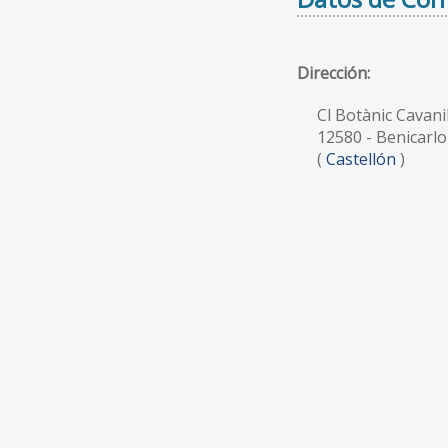
Dirección:
Cl Botànic Cavanil
12580
- Benicarlo
(
Castellón
)