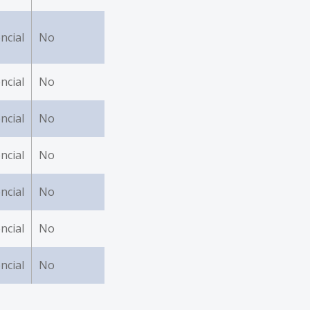
ncial
No
ncial
No
ncial
No
ncial
No
ncial
No
ncial
No
ncial
No