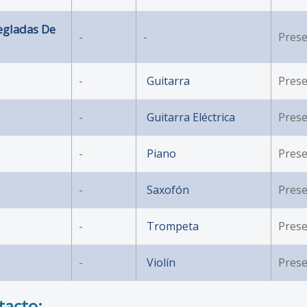
egladas De
-
-
Prese
-
Guitarra
Prese
-
Guitarra Eléctrica
Prese
-
Piano
Prese
-
Saxofón
Prese
-
Trompeta
Prese
-
Violín
Prese
tacto: