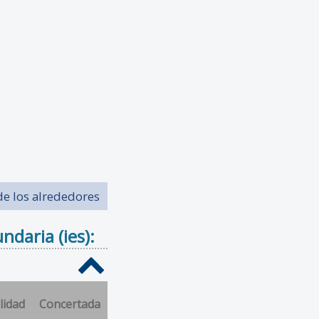
de los alrededores
daria (ies):
lidad
Concertada