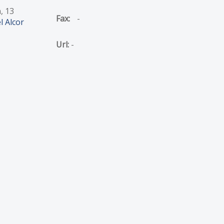
, 13
Fax:
-
l Alcor
Url:
-