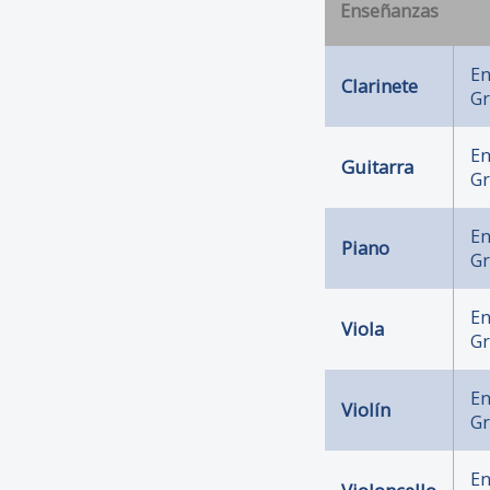
Enseñanzas
En
Clarinete
Gr
En
Guitarra
Gr
En
Piano
Gr
En
Viola
Gr
En
Violín
Gr
En