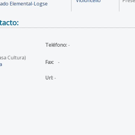
Violoncello
Prese
ado Elemental-Logse
tacto:
Teléfono:
-
asa Cultura)
Fax:
-
a
Url:
-