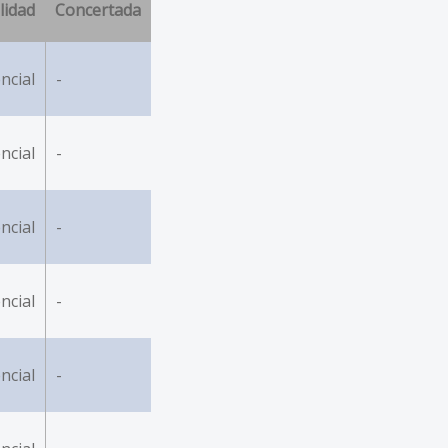
lidad
Concertada
ncial
-
ncial
-
ncial
-
ncial
-
ncial
-