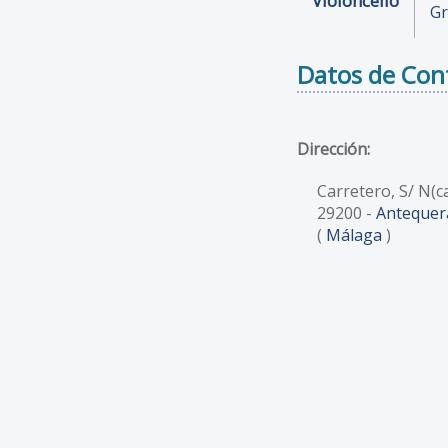
Violoncello
Gr
Datos de Con
Dirección:
Carretero, S/ N(c
29200
-
Antequer
(
Málaga
)