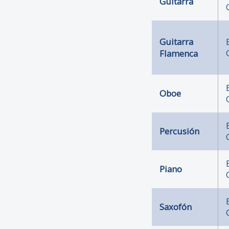
Guitarra
Guitarra
Flamenca
Oboe
Percusión
Piano
Saxofón