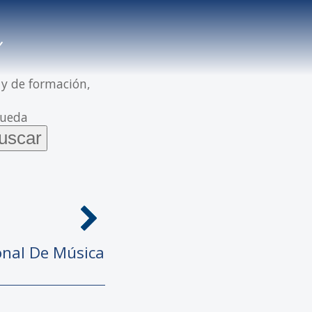
 y de formación,
queda
onal De Música