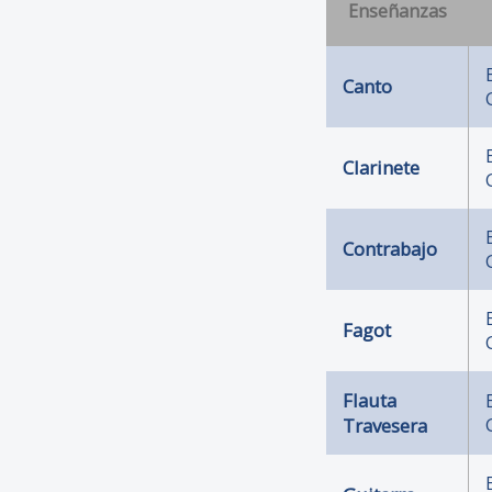
Enseñanzas
Canto
Clarinete
Contrabajo
Fagot
Flauta
Travesera