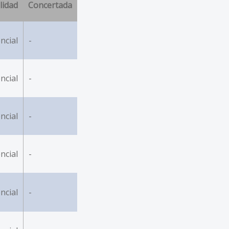
lidad
Concertada
ncial
-
ncial
-
ncial
-
ncial
-
ncial
-