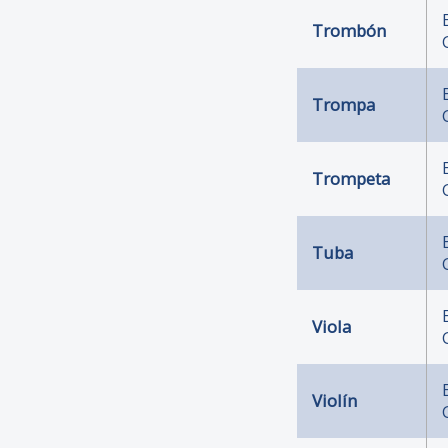
Trombón
Trompa
Trompeta
Tuba
Viola
Violín